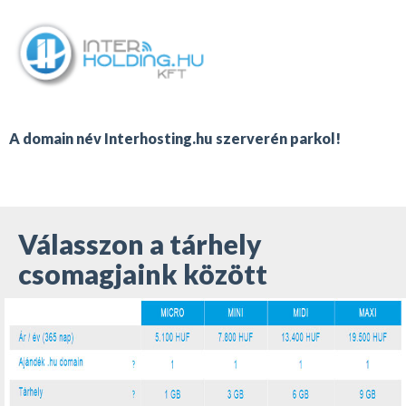
A domain név Interhosting.hu szerverén parkol!
Válasszon a tárhely
csomagjaink között